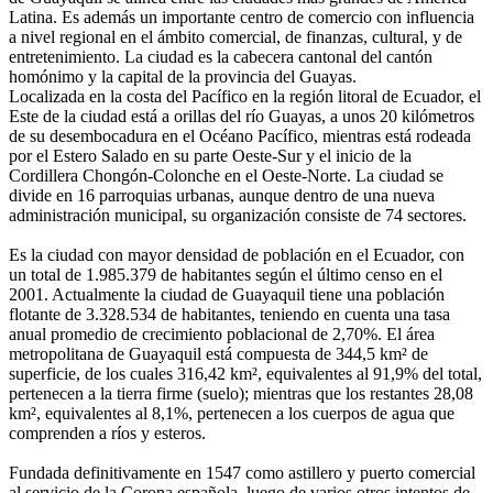
Latina. Es además un importante centro de comercio con influencia
a nivel regional en el ámbito comercial, de finanzas, cultural, y de
entretenimiento. La ciudad es la cabecera cantonal del cantón
homónimo y la capital de la provincia del Guayas.
Localizada en la costa del Pacífico en la región litoral de Ecuador, el
Este de la ciudad está a orillas del río Guayas, a unos 20 kilómetros
de su desembocadura en el Océano Pacífico, mientras está rodeada
por el Estero Salado en su parte Oeste-Sur y el inicio de la
Cordillera Chongón-Colonche en el Oeste-Norte. La ciudad se
divide en 16 parroquias urbanas, aunque dentro de una nueva
administración municipal, su organización consiste de 74 sectores.
Es la ciudad con mayor densidad de población en el Ecuador, con
un total de 1.985.379 de habitantes según el último censo en el
2001. Actualmente la ciudad de Guayaquil tiene una población
flotante de 3.328.534 de habitantes, teniendo en cuenta una tasa
anual promedio de crecimiento poblacional de 2,70%. El área
metropolitana de Guayaquil está compuesta de 344,5 km² de
superficie, de los cuales 316,42 km², equivalentes al 91,9% del total,
pertenecen a la tierra firme (suelo); mientras que los restantes 28,08
km², equivalentes al 8,1%, pertenecen a los cuerpos de agua que
comprenden a ríos y esteros.
Fundada definitivamente en 1547 como astillero y puerto comercial
al servicio de la Corona española, luego de varios otros intentos de