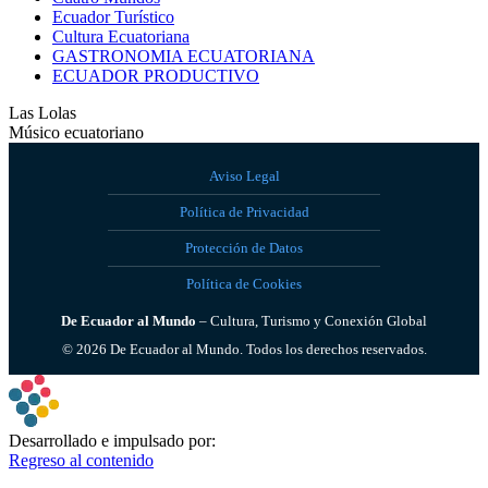
Ecuador Turístico
Cultura Ecuatoriana
GASTRONOMIA ECUATORIANA
ECUADOR PRODUCTIVO
Las Lolas
Músico ecuatoriano
Aviso Legal
Política de Privacidad
Protección de Datos
Política de Cookies
De Ecuador al Mundo
– Cultura, Turismo y Conexión Global
©
2026
De Ecuador al Mundo. Todos los derechos reservados.
Desarrollado e impulsado por:
Regreso al contenido