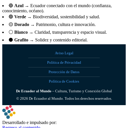
🔵
Azul
→ Ecuador conectado con el mundo (confianza,
conocimiento, océano).
🟢
Verde
→ Biodiversidad, sostenibilidad y salud.
🟡
Dorado
→ Patrimonio, cultura e innovación.
⚪
Blanco
→ Claridad, transparencia y espacio visual.
⚫
Grafito
→ Solidez y contenido editorial.
Aviso Legal
Política de Privacidad
Protección de Datos
Política de Cookies
De Ecuador al Mundo
– Cultura, Turismo y Conexión Global
©
2026
De Ecuador al Mundo. Todos los derechos reservados.
Desarrollado e impulsado por:
Regreso al contenido